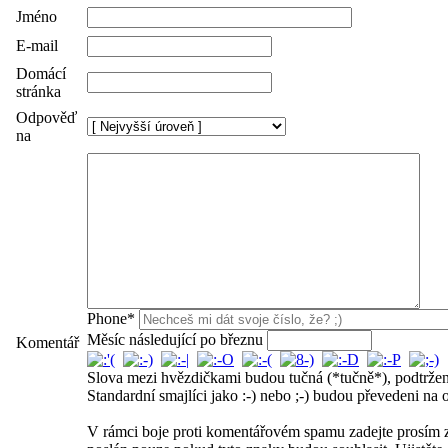
Jméno
E-mail
Domácí
stránka
Odpověď
na
Phone*
Měsíc následující po březnu
Komentář
Slova mezi hvězdičkami budou tučná (*tučně*), podtrže
Standardní smajlíci jako :-) nebo ;-) budou převedeni na 
V rámci boje proti komentářovém spamu zadejte prosím z