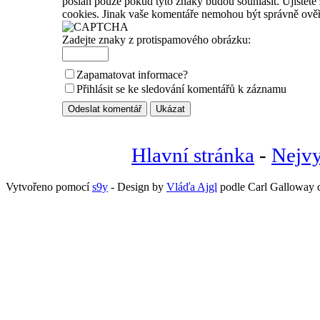
poslán pouze pokud tyto znaky budou souhlasit. Ujistěte 
cookies. Jinak vaše komentáře nemohou být správně ově
Zadejte znaky z protispamového obrázku:
Zapamatovat informace?
Přihlásit se ke sledování komentářů k záznamu
Hlavní stránka
-
Nejvy
Vytvořeno pomocí
s9y
- Design by
Vláďa Ajgl
podle Carl Galloway c