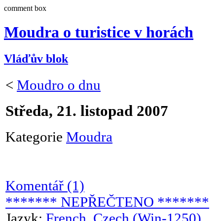
comment box
Moudra o turistice v horách
Vláďův blok
<
Moudro o dnu
Středa, 21. listopad 2007
Kategorie
Moudra
Komentář (1)
******* NEPŘEČTENO *******
Jazyk:
French
,
Czech (Win-1250)