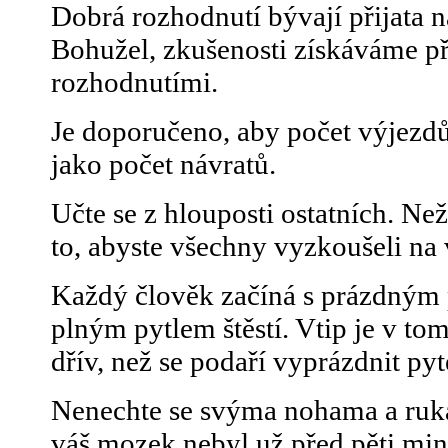
Dobrá rozhodnutí bývají přijata n
Bohužel, zkušenosti získáváme p
rozhodnutími.
Je doporučeno, aby počet výjezdů
jako počet návratů.
Učte se z hlouposti ostatních. Než
to, abyste všechny vyzkoušeli na v
Každý člověk začíná s prázdným 
plným pytlem štěstí. Vtip je v tom
dřív, než se podaří vyprázdnit pyte
Nenechte se svýma nohama a ruka
váš mozek nebyl už před pěti min